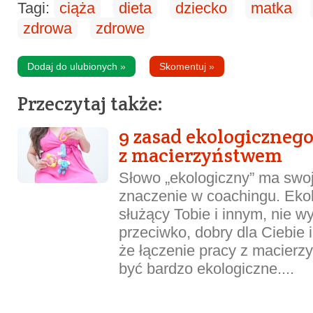
Tagi:
ciąża
dieta
dziecko
matka
zdrowa
zdrowe
Dodaj do ulubionych
»
Skomentuj
»
Przeczytaj także:
9 zasad ekologicznego
z macierzyństwem
Słowo „ekologiczny” ma swoj
znaczenie w coachingu. Ekol
służący Tobie i innym, nie w
przeciwko, dobry dla Ciebie 
że łączenie pracy z macier
być bardzo ekologiczne....