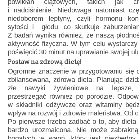
powikłań ciążowych, takich jak ch
i nadciśnienie. Niedowaga natomiast c
niedoborem leptyny, czyli hormonu kont
sytości i głodu, co skutkuje zaburzenia
Z badań wynika również, że naszą płodnoś
aktywność fizyczna. W tym celu wystarczy
poświęcić 30 minut na uprawianie swojej ulu
Postaw na zdrową dietę!
Ogromne znaczenie w przygotowaniu się 
zbilansowana, zdrowa dieta. Planując dzid
złe nawyki żywieniowe na lepsze, 
przestrzegać również po porodzie. Odpowi
w składniki odżywcze oraz witaminy będ
wpływ na rozwój i zdrowie maleństwa. Od 
Po pierwsze trzeba zadbać o to, aby dieta
bardzo urozmaicona. Nie może zabrakną
bogatych w wapń, który jest niezbędny 