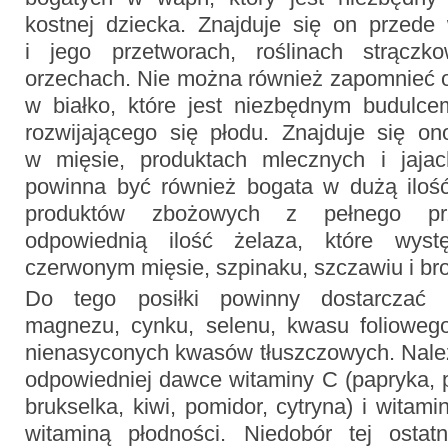
kostnej dziecka. Znajduje się on przed
i jego przetworach, roślinach strączk
orzechach. Nie można również zapomnieć o
w białko, które jest niezbędnym budulc
rozwijającego się płodu. Znajduje się o
w mięsie, produktach mlecznych i jajac
powinna być również bogata w dużą iloś
produktów zbożowych z pełnego pr
odpowiednią ilość żelaza, które wyst
czerwonym mięsie, szpinaku, szczawiu i br
Do tego posiłki powinny dostarczać o
magnezu, cynku, selenu, kwasu folioweg
nienasyconych kwasów tłuszczowych. Nale
odpowiedniej dawce witaminy C (papryka, 
brukselka, kiwi, pomidor, cytryna) i witam
witaminą płodności. Niedobór tej ostat