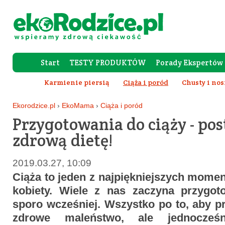
Start
TESTY PRODUKTÓW
Porady Ekspertów
Forum Rod
Karmienie piersią
Ciąża i poród
Chusty i nos
Wy
Ekorodzice.pl
›
EkoMama
›
Ciąża i poród
Przygotowania do ciąży - po
zdrową dietę!
2019.03.27, 10:09
Ciąża to jeden z najpiękniejszych mome
kobiety. Wiele z nas zaczyna przygot
sporo wcześniej. Wszystko po to, aby p
zdrowe maleństwo, ale jednocze