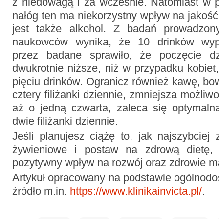
z niedowagą i za wcześnie. Natomiast w
nałóg ten ma niekorzystny wpływ na jakość
jest także alkohol. Z badań prowadzon
naukowców wynika, że 10 drinków wypi
przez badane sprawiło, że poczęcie d
dwukrotnie niższe, niż w przypadku kobiet
pięciu drinków. Ogranicz również kawę, bow
cztery filiżanki dziennie, zmniejsza możli
aż o jedną czwarta, zaleca się optymal
dwie filiżanki dziennie.
Jeśli planujesz ciążę to, jak najszybcie
żywieniowe i postaw na zdrową dietę, 
pozytywny wpływ na rozwój oraz zdrowie m
Artykuł opracowany na podstawie ogólnodos
źródło m.in.
https://www.klinikainvicta.pl/
.