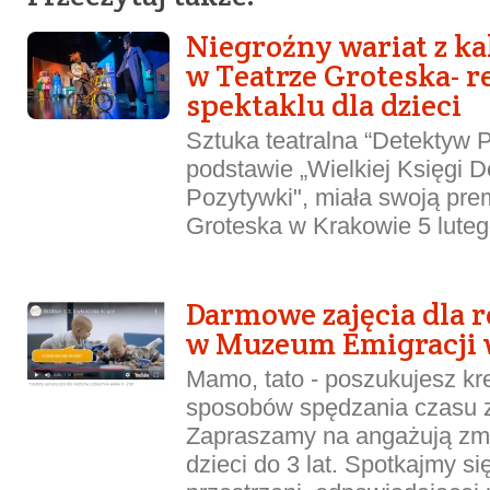
Niegroźny wariat z k
w Teatrze Groteska- r
spektaklu dla dzieci
Sztuka teatralna “Detektyw 
podstawie „Wielkiej Księgi 
Pozytywki", miała swoją pre
Groteska w Krakowie 5 lutego
Darmowe zajęcia dla r
w Muzeum Emigracji 
Mamo, tato - poszukujesz k
sposobów spędzania czasu 
Zapraszamy na angażują zmy
dzieci do 3 lat. Spotkajmy si