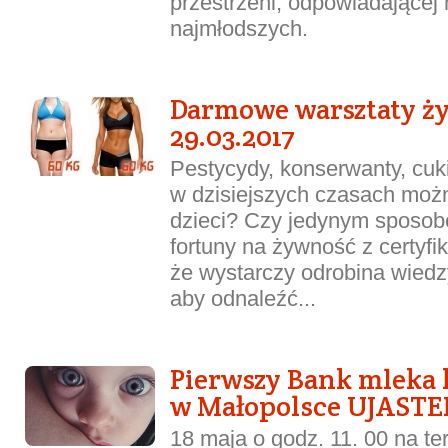
przestrzeni, odpowiadającej 
najmłodszych.
Darmowe warsztaty ż
29.03.2017
Pestycydy, konserwanty, cuk
w dzisiejszych czasach moż
dzieci? Czy jedynym sposob
fortuny na żywność z certyfi
że wystarczy odrobina wiedzy 
aby odnaleźć...
Pierwszy Bank mleka 
w Małopolsce UJASTE
18 maja o godz. 11. 00 na t