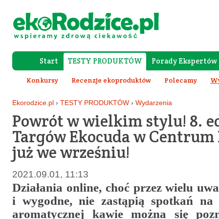
Start
TESTY PRODUKTÓW
Porady Ekspertów
Forum Rod
Konkursy
Recenzje ekoproduktów
Polecamy
Wy
Ekorodzice.pl
›
TESTY PRODUKTÓW
›
Wydarzenia
Powrót w wielkim stylu! 8. e
Targów Ekocuda w Centrum
już we wrześniu!
2021.09.01, 11:13
Działania online, choć przez wielu uw
i wygodne, nie zastąpią spotkań na
aromatycznej kawie można się poz