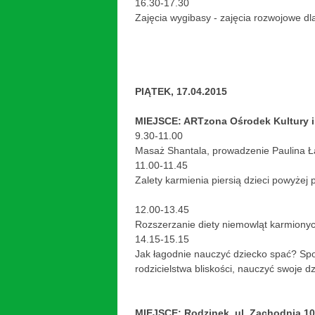
16.30-17.30
Zajęcia wygibasy - zajęcia rozwojowe dl
PIĄTEK, 17.04.2015
MIEJSCE: ARTzona Ośrodek Kultury im
9.30-11.00
Masaż Shantala, prowadzenie Paulina Ł
11.00-11.45
Zalety karmienia piersią dzieci powyże
12.00-13.45
Rozszerzanie diety niemowląt karmiony
14.15-15.15
Jak łagodnie nauczyć dziecko spać? Spot
rodzicielstwa bliskości, nauczyć swoje 
MIEJSCE: Rodzinek, ul. Zachodnia 10