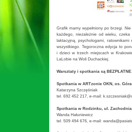
Grafik mamy wypełniony po brzegi. Nie
każdego, niezależnie od wieku, czeka 
laktacyjną, psychologami, ratownikam
wszystkiego. Tegoroczna edycja to pona
i dzieci w trzech miejscach w Krakow
LaLobie na Woli Duchackiej.
Warsztaty i spotkania są BEZPŁATNE
Spotkania w ARTzonie OKN, os. Góral
Katarzyna Szczęśniak
tel. 692 452 217, e-mail: k.szczesniak@
Spotkania w Rodzinku, ul. Zachodnia
Wanda Hałuniewicz
tel. 509 494 676, e-mail: wanda@pasiata