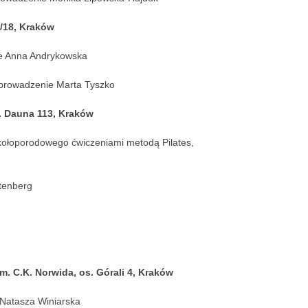
/18, Kraków
ie Anna Andrykowska
 prowadzenie Marta Tyszko
. Dauna 113, Kraków
kołoporodowego ćwiczeniami metodą Pilates,
tenberg
. C.K. Norwida, os. Górali 4, Kraków
 Natasza Winiarska