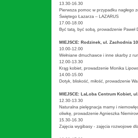
13.30-16.30
Pierwsza pomoc w przypadku nagłego zd
Świętego Łazarza – LAZARUS
17.00-18.00
Być tatą, być sobą, prowadzenie Paweł 
MIEJSCE: Rodzinek, ul. Zachodnia 10
10.00-12.00
Wełniane dmuchawce i inne skarby z ru
12.00-13.30
Krąg kobiet, prowadzenie Monika Lipow
14.00-15.00
Dotyk, bliskość, miłość, prowadzenie W
MIEJSCE: LaLoba Centrum Kobiet, ul
12.30-13.30
Naturalna pielęgnacja mamy i niemowlęci
oliwkę, prowadzenie Agnieszka Niemiro
15.30-16.30
Zajęcia wygibasy - zajęcia rozwojowe dl