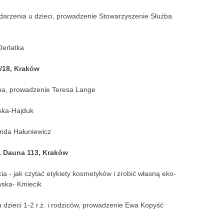
arzenia u dzieci, prowadzenie Stowarzyszenie Służba
Derlatka
/18, Kraków
na, prowadzenie Teresa Lange
ska-Hajduk
anda Hałuniewicz
. Dauna 113, Kraków
a - jak czytać etykiety kosmetyków i zrobić własną eko-
wska- Kmiecik
a dzieci 1-2 r.ż. i rodziców, prowadzenie Ewa Kopyść