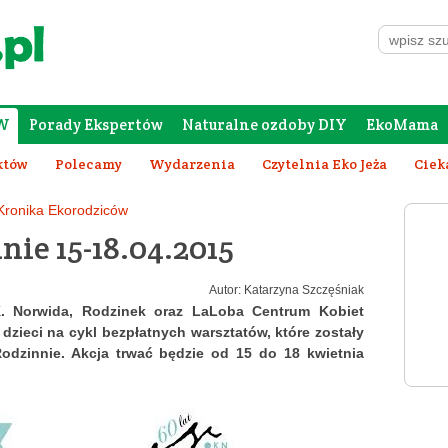
W
Porady Ekspertów
Naturalne ozdoby DIY
EkoMama
Forum Rodziców
Galeria
Szafing
któw
Polecamy
Wydarzenia
Czytelnia Eko Jeża
Ciek
Kronika Ekorodziców
nie 15-18.04.2015
Autor: Katarzyna Szczęśniak
. Norwida, Rodzinek oraz LaLoba Centrum Kobiet
 dzieci na cykl bezpłatnych warsztatów, które zostały
Rodzinnie. Akcja trwać będzie od 15 do 18 kwietnia