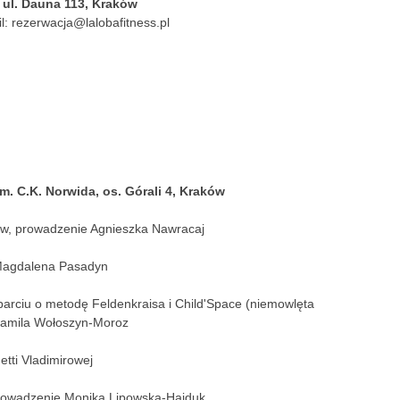
 ul. Dauna 113, Kraków
l: rezerwacja@lalobafitness.pl
. C.K. Norwida, os. Górali 4, Kraków
ów, prowadzenie Agnieszka Nawracaj
 Magdalena Pasadyn
rciu o metodę Feldenkraisa i Child'Space (niemowlęta
 Kamila Wołoszyn-Moroz
etti Vladimirowej
 prowadzenie Monika Lipowska-Hajduk