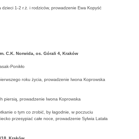
a dzieci 1-2 r.ż. i rodziców, prowadzenie Ewa Kopyść
. C.K. Norwida, os. Górali 4, Kraków
asak-Ponikło
j pierwszego roku życia, prowadzenie Iwona Koprowska
ch piersią, prowadzenie Iwona Koprowska
kanie o tym co zrobić, by łagodnie, w poczuciu
dziecko przesypiać całe noce, prowadzenie Sylwia Latała
/18, Kraków