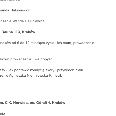
 Wanda Hałuniewicz
wadzenie Wanda Hałuniewicz
. Dauna 113, Kraków
luszków od 6 do 12 miesiąca życia i ich mam, prowadzenie
odziców, prowadzenie Ewa Kopyść
ąży - jak poprawić kondycję skóry i przywrócić ciału
zenie Agnieszka Niemirowska-Kmiecik
. C.K. Norwida, os. Górali 4, Kraków
nnie