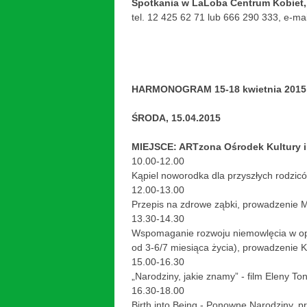
Spotkania w LaLoba Centrum Kobiet,
tel. 12 425 62 71 lub 666 290 333, e-mai
HARMONOGRAM 15-18 kwietnia 2015
ŚRODA, 15.04.2015
MIEJSCE: ARTzona Ośrodek Kultury im
10.00-12.00
Kąpiel noworodka dla przyszłych rodzic
12.00-13.00
Przepis na zdrowe ząbki, prowadzenie
13.30-14.30
Wspomaganie rozwoju niemowlęcia w opa
od 3-6/7 miesiąca życia), prowadzenie
15.00-16.30
„Narodziny, jakie znamy” - film Eleny Ton
16.30-18.00
Birth into Being - Ponowne Narodziny,