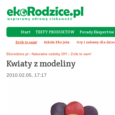
Start
TESTY PRODUKTÓW
Porady Ekspertów
Forum Rod
Zrób to sam!
Szkoła Eko Jeża
Gry i zabawy dla dzie
Ekorodzice.pl
›
Naturalne ozdoby DIY
›
Zrób to sam!
Kwiaty z modeliny
2010.02.05, 17:17