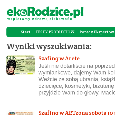
Start
TESTY PRODUKTÓW
Porady Ekspertów
Forum Rod
Wyniki wyszukiwania:
Szafing w Arete
Jeśli nie dotarliście na poprze
wymiankowe, dajemy Wam kole
Weźcie ze sobą ubrania, książ
dziecięce, kosmetyki, biżuteri
przyjdzie Wam do głowy. Macie
Szafing w ARTzona sobota 10 