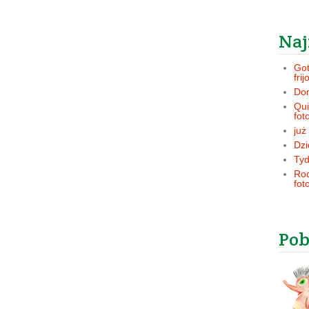
Naj
Got
frij
Dom
Qui
fot
już
Dzi
Tyd
Rod
fot
Pob