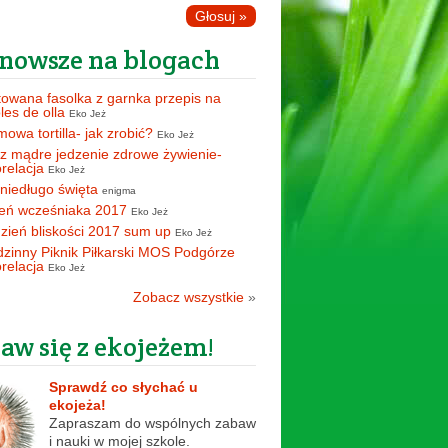
nowsze na blogach
owana fasolka z garnka przepis na
oles de olla
Eko Jeż
owa tortilla- jak zrobić?
Eko Jeż
z mądre jedzenie zdrowe żywienie-
orelacja
Eko Jeż
 niedługo święta
enigma
eń wcześniaka 2017
Eko Jeż
zień bliskości 2017 sum up
Eko Jeż
zinny Piknik Piłkarski MOS Podgórze
orelacja
Eko Jeż
Zobacz wszystkie
»
aw się z ekojeżem!
Sprawdź co słychać u
ekojeża!
Zapraszam do wspólnych zabaw
i nauki w mojej szkole.