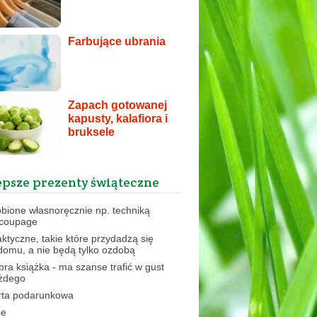
Farbujące ubrania
Zapach gotowanej
kapusty, kalafiora i
bruksele
epsze prezenty świąteczne
obione własnoręcznie np. techniką
coupage
aktyczne, takie które przydadzą się
domu, a nie będą tylko ozdobą
bra książka - ma szanse trafić w gust
żdego
rta podarunkowa
ne