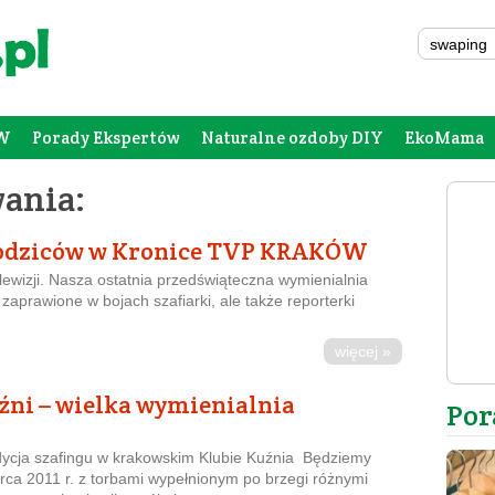
W
Porady Ekspertów
Naturalne ozdoby DIY
EkoMama
Forum Rodziców
Galeria
Szafing
ania:
rodziców w Kronice TVP KRAKÓW
ewizji. Nasza ostatnia przedświąteczna wymienialnia
 zaprawione w bojach szafiarki, ale także reporterki
więcej »
źni – wielka wymienialnia
Por
ycja szafingu w krakowskim Klubie Kuźnia Będziemy
ca 2011 r. z torbami wypełnionym po brzegi różnymi