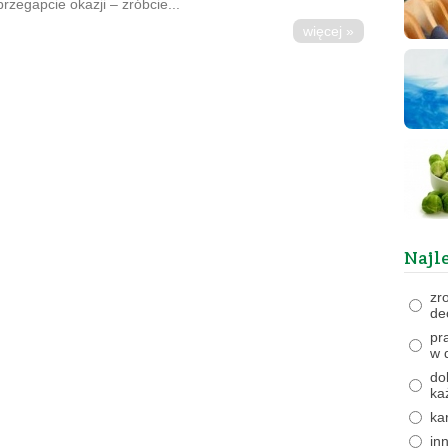
rzegapcie okazji – zróbcie...
więcej »
Najl
zr
de
pr
w 
do
ka
ka
in