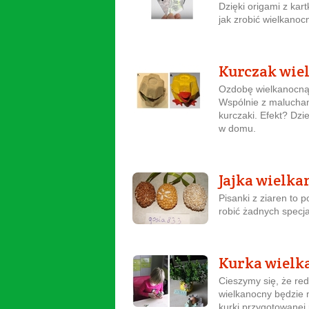
Dzięki origami z ka
jak zrobić wielkanoc
Kurczak wie
Ozdobę wielkanocną
Wspólnie z malucham
kurczaki. Efekt? Dzi
w domu.
Jajka wielka
Pisanki z ziaren to 
robić żadnych specj
Kurka wielka
Cieszymy się, że red
wielkanocny będzie 
kurki przygotowanej 