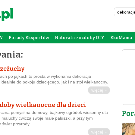
W
Porady Ekspertów
Naturalne ozdoby DIY
EkoMama
Forum Rodziców
Galeria
Szafing
ania:
rzeżuchy
ch po jajkach to prosta w wykonaniu dekoracja
idealnie do pokoju dziecięcego, jak i na stół wielkanocny.
więcej »
doby wielkanocne dla dzieci
Por
yczna pomysł na domowy, bajkowy ogródek wiosenny dla
j maluchy ćwiczą swoje małe paluszki, a przy tym
świat przyrody.
więcej »