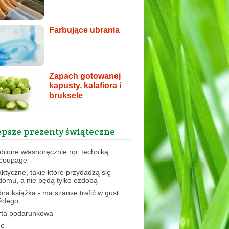
Farbujące ubrania
Zapach gotowanej
kapusty, kalafiora i
bruksele
epsze prezenty świąteczne
obione własnoręcznie np. techniką
coupage
aktyczne, takie które przydadzą się
domu, a nie będą tylko ozdobą
bra książka - ma szanse trafić w gust
żdego
rta podarunkowa
ne