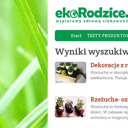
Start
TESTY PRODUKTÓ
Wyniki wyszukiw
Dekoracje z 
Rzeżucha w skorupka
wielkanocna. Pasuje 
Rzeżucha- oz
Rzeżucha to fantast
dzieci. W zabawie te
wchodzą w magiczny 