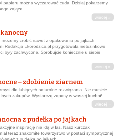
rtki papieru można wyczarować cuda! Dzisiaj pokarzemy
nego zająca...
więcej »
lkanocny
 możemy zrobić nawet z opakowania po jajkach.
i Redakcja Ekorodzice.pl przygotowała nietuzinkowe
eci były zachwycone. Spróbujcie koniecznie u siebie
więcej »
nocne – zdobienie ziarnem
pomysł dla lubiących naturalne rozwiązania. Nie musicie
alnych zakupów. Wystarczą zapasy w waszej kuchni!
więcej »
nocna z pudełka po jajkach
akcyjne inspirację nie idą w las. Nasz kurczak
miał teraz znakomite towarzystwo w postaci sympatycznej
również z pudełka po jajkach.