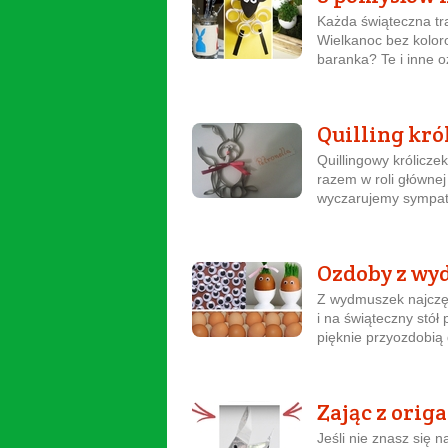
Każda świąteczna tr
Wielkanoc bez kolo
baranka? Te i inne o
Quilling kró
Quillingowy królicz
razem w roli głównej
wyczarujemy sympaty
Ozdoby z wy
Z wydmuszek najczęś
i na świąteczny stó
pięknie przyozdobią
Zając z orig
Jeśli nie znasz się n