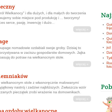
teczny
Naj
ról Wielkanocy" i dla dużych, i dla małych do tworzenia
ujemy sobie miejsce pod produkcję i ... tworzymy!
s serce, pasję, inwencję i dużo...
Got
frij
więcej »
Dom
Qui
age
fot
już
oupage nomadowie ozdabiali swoje groby. Dzisiaj to
orzystywana w zaciszu gospodarstw domowych. Jajka
Dzi
pasują do potraw na wielkanocnym stole.
Tyd
Rod
więcej »
fot
 ziemniaków
 wielkanocnym stole z własnoręcznie malowanymi
Pob
jątkowy nastrój i zadziwi najbliższych. Zwłaszcza wzór
zanych pieczątek zrobi wrażenie na domownikach.
więcej »
na ozdoby wielkanocne