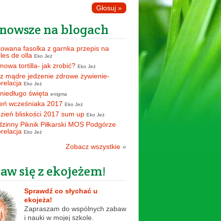
nowsze na blogach
owana fasolka z garnka przepis na
oles de olla
Eko Jeż
owa tortilla- jak zrobić?
Eko Jeż
z mądre jedzenie zdrowe żywienie-
orelacja
Eko Jeż
 niedługo święta
enigma
eń wcześniaka 2017
Eko Jeż
zień bliskości 2017 sum up
Eko Jeż
zinny Piknik Piłkarski MOS Podgórze
orelacja
Eko Jeż
Zobacz wszystkie
»
aw się z ekojeżem!
Sprawdź co słychać u
ekojeża!
Zapraszam do wspólnych zabaw
i nauki w mojej szkole.