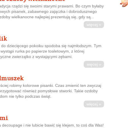
adycja rządzi się swoimi starymi prawami. Bo czym byłaby
rowych pisanek, zabawnego zajączka i dobrodusznego
zdoby wielkanocne najlepiej prezentują się, gdy są...
więcej »
lik
ek do dziecięcego pokoiku spodoba się najmłodszym. Tym
 wystąpi rurka po papierze toaletowym, z której
czne zwierzątko z wystającymi zębami.
więcej »
dmuszek
ciej robimy kolorowe pisanki. Czas zmienić ten zwyczaj
ł przygotować również pomysłowe stworki. Takie ozdoby
 dom nie tylko podczas świąt.
więcej »
ami
a decoupage i nie lubicie bawić się klejem, to coś dla Was!