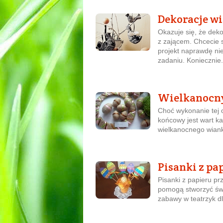
Dekoracje w
Okazuje się, że deko
z zającem. Chcecie
projekt naprawdę ni
zadaniu. Koniecznie.
Wielkanocn
Choć wykonanie tej o
końcowy jest wart k
wielkanocnego wian
Pisanki z pa
Pisanki z papieru p
pomogą stworzyć świ
zabawy w teatrzyk dl