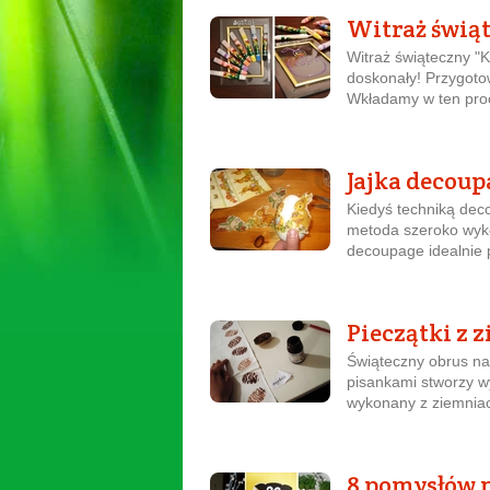
Witraż świą
Witraż świąteczny "K
doskonały! Przygotow
Wkładamy w ten proce
Jajka decoup
Kiedyś techniką dec
metoda szeroko wyk
decoupage idealnie 
Pieczątki z
Świąteczny obrus na
pisankami stworzy wy
wykonany z ziemniac
8 pomysłów 