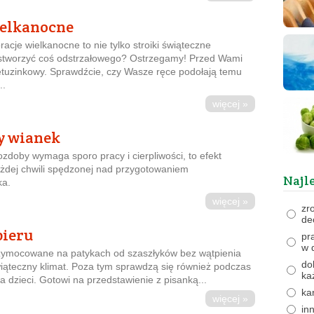
ielkanocne
racje wielkanocne to nie tylko stroiki świąteczne
 stworzyć coś odstrzałowego? Ostrzegamy! Przed Wami
etuzinkowy. Sprawdźcie, czy Wasze ręce podołają temu
..
więcej »
y wianek
zdoby wymaga sporo pracy i cierpliwości, to efekt
ażdej chwili spędzonej nad przygotowaniem
Najl
ka.
więcej »
zr
de
pieru
pr
w 
rzymocowane na patykach od szaszłyków bez wątpienia
do
ąteczny klimat. Poza tym sprawdzą się również podczas
ka
a dzieci. Gotowi na przedstawienie z pisanką...
ka
więcej »
in