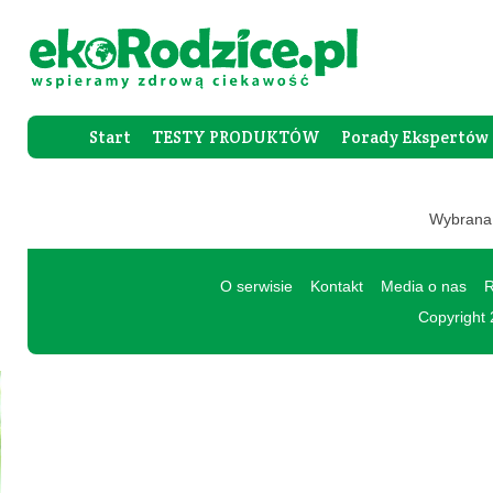
Start
TESTY PRODUKTÓW
Porady Ekspertów
Forum Rod
Wybrana 
O serwisie
Kontakt
Media o nas
R
Copyright