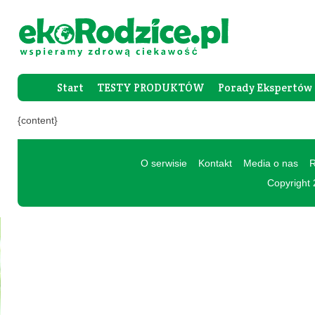
Start
TESTY PRODUKTÓW
Porady Ekspertów
Forum Rod
{content}
O serwisie
Kontakt
Media o nas
R
Copyright