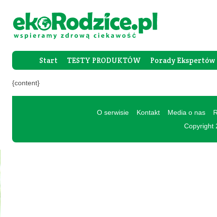
Start
TESTY PRODUKTÓW
Porady Ekspertów
Forum Rod
{content}
O serwisie
Kontakt
Media o nas
R
Copyright