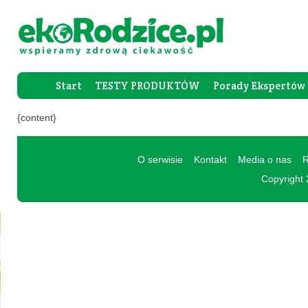
Start
TESTY PRODUKTÓW
Porady Ekspertów
Forum Rod
{content}
O serwisie
Kontakt
Media o nas
R
Copyright