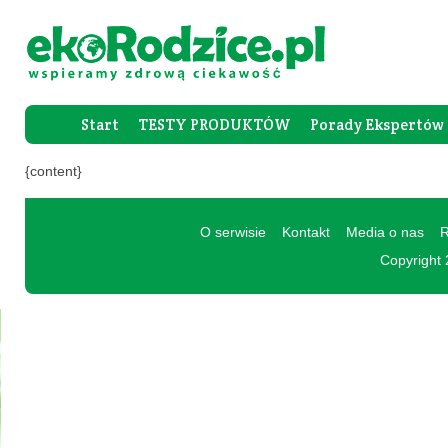
Start
TESTY PRODUKTÓW
Porady Ekspertów
Forum Rod
{content}
O serwisie
Kontakt
Media o nas
R
Copyright