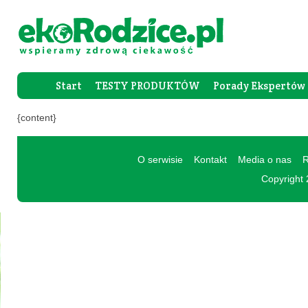
Start
TESTY PRODUKTÓW
Porady Ekspertów
Forum Rod
{content}
O serwisie
Kontakt
Media o nas
R
Copyright