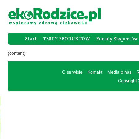
Start
TESTY PRODUKTÓW
Porady Ekspertów
Forum Rod
{content}
O serwisie
Kontakt
Media o nas
R
Copyright