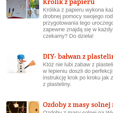
Królik z papieru
Królika z papieru wykona ka
drobnej pomocy swojego rodz
przygotowania tego uroczego
zapewne znajdą się w każd
czekamy? Do dzieła!
DIY- bałwan z plastel
Któż nie lubi zabaw z plaste
w lepieniu doszli do perfekc
instrukcję krok po kroku jak
z plasteliny.
Ozdoby z masy solnej
Ozdoby z masy solnej na Wi