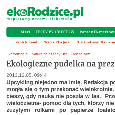
Start
TESTY PRODUKTÓW
Porady Ekspertów
Forum Rod
Zrób to sam!
Szkoła Eko Jeża
Gry i zabawy dla dzie
Ekorodzice.pl
›
Naturalne ozdoby DIY
›
Zrób to sam!
Ekologiczne pudelka na pre
2013.12.05, 09:44
Upcykling niejedno ma imię. Redakcja po
mogła się o tym przekonać wielokrotnie.
cieszy, gdy nauka nie poszła w las. Pr
wielodzietna- pomoc dla tych, którzy nie
zużytymi rolkami po papierze toale