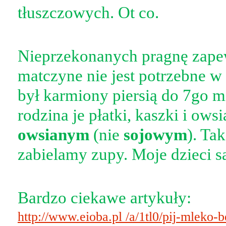
tłuszczowych. Ot co.
Nieprzekonanych pragnę zapew
matczyne nie jest potrzebne w
był karmiony piersią do 7go mi
rodzina je płatki, kaszki i ows
owsianym
(nie
sojowym
). Ta
zabielamy zupy. Moje dzieci s
Bardzo ciekawe artykuły:
http://www.eioba.pl /a/1tl0/pij-mleko-