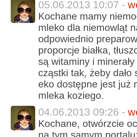
05.06.2013 10:07 -
w
Kochane mamy niemogą
mleko dla niemowląt n
odpowiednio preparow
proporcje białka, tłus
są witaminy i minerały
cząstki tak, żeby dało
eko dostępne jest już
mleka koziego.
04.06.2013 09:26 -
w
Kochane, otwórzcie oc
na tym samym portalu: