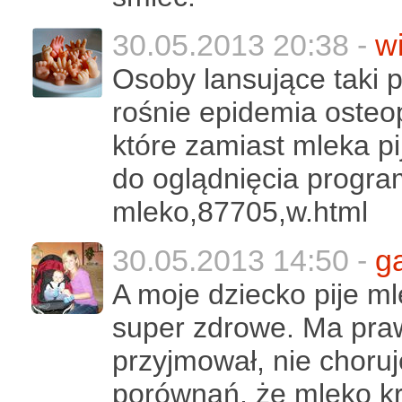
30.05.2013 20:38 -
w
Osoby lansujące taki 
rośnie epidemia osteo
które zamiast mleka p
do oglądnięcia progra
mleko,87705,w.html
30.05.2013 14:50 -
g
A moje dziecko pije ml
super zdrowe. Ma praw
przyjmował, nie choruje
porównań, że mleko kr