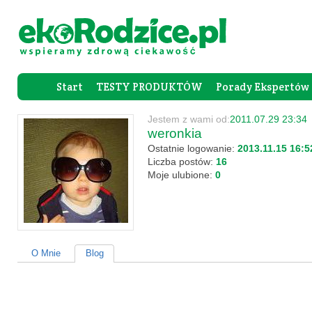
Start
TESTY PRODUKTÓW
Porady Ekspertów
Forum Rod
Jestem z wami od:
2011.07.29 23:34
weronkia
Ostatnie logowanie:
2013.11.15 16:5
Liczba postów:
16
Moje ulubione:
0
O Mnie
Blog