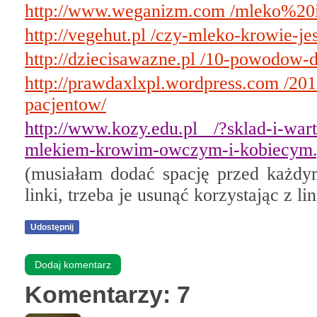
http://www.weganizm.com /mleko%20i
http://vegehut.pl /czy-mleko-krowie-je
http://dziecisawazne.pl /10-powodow-
http://prawdaxlxpl.wordpress.com /201
pacjentow/
http://www.kozy.edu.pl /?sklad-i-wa
mlekiem-krowim-owczym-i-kobiecym.
(musiałam dodać spację przed każdy
linki, trzeba je usunąć korzystając z l
Udostępnij
Dodaj komentarz
Komentarzy: 7