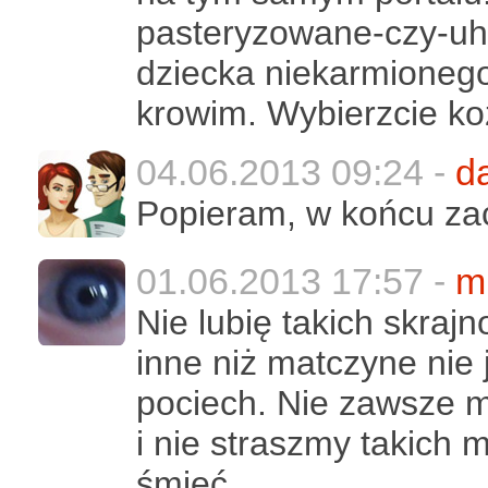
pasteryzowane-czy-uht
dziecka niekarmionego
krowim. Wybierzcie koz
04.06.2013 09:24 -
d
Popieram, w końcu za
01.06.2013 17:57 -
m
Nie lubię takich skraj
inne niż matczyne nie
pociech. Nie zawsze m
i nie straszmy takich 
śmieć.