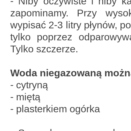
- Niby oczywiste i niby k
zapominamy. Przy wysok
wypisać 2-3 litry płynów, 
tylko poprzez odparowyw
Tylko szczerze.
Woda niegazowaną można 
- cytryną
- miętą
- plasterkiem ogórka