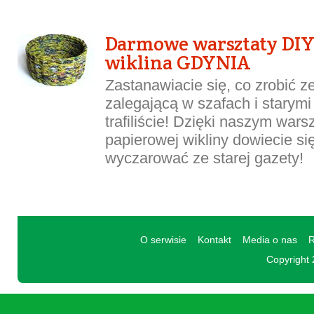
Darmowe warsztaty DIY
wiklina GDYNIA
Zastanawiacie się, co zrobić z
zalegającą w szafach i starym
trafiliście! Dzięki naszym war
papierowej wikliny dowiecie si
wyczarować ze starej gazety!
O serwisie
Kontakt
Media o nas
R
Copyright