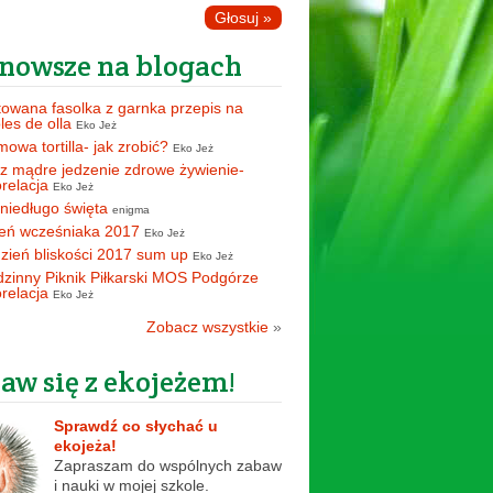
nowsze na blogach
owana fasolka z garnka przepis na
oles de olla
Eko Jeż
owa tortilla- jak zrobić?
Eko Jeż
z mądre jedzenie zdrowe żywienie-
orelacja
Eko Jeż
 niedługo święta
enigma
eń wcześniaka 2017
Eko Jeż
zień bliskości 2017 sum up
Eko Jeż
zinny Piknik Piłkarski MOS Podgórze
orelacja
Eko Jeż
Zobacz wszystkie
»
aw się z ekojeżem!
Sprawdź co słychać u
ekojeża!
Zapraszam do wspólnych zabaw
i nauki w mojej szkole.