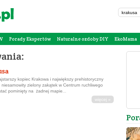
W
Porady Ekspertów
Naturalne ozdoby DIY
EkoMama
Forum Rodziców
Galeria
Szafing
ania:
usa
jstarszy kopiec Krakowa i największy prehistoryczny
n niesamowity zielony zakątek w Centrum ruchliwego
stać pominięty na żadnej mapie...
więcej »
Por