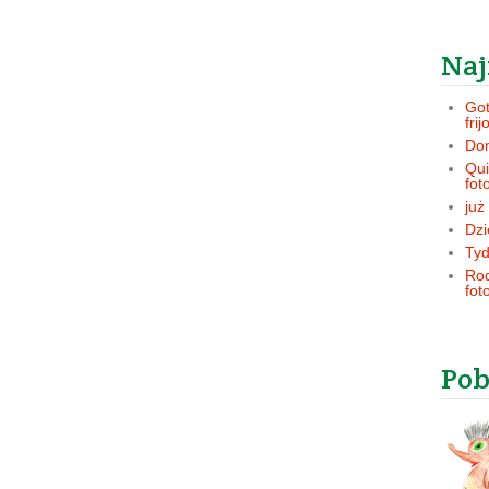
Naj
Got
frij
Dom
Qui
fot
już
Dzi
Tyd
Rod
fot
Pob