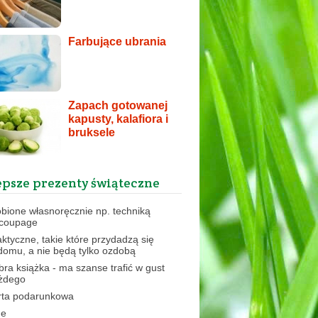
Farbujące ubrania
Zapach gotowanej
kapusty, kalafiora i
bruksele
epsze prezenty świąteczne
obione własnoręcznie np. techniką
coupage
aktyczne, takie które przydadzą się
domu, a nie będą tylko ozdobą
bra książka - ma szanse trafić w gust
żdego
rta podarunkowa
ne