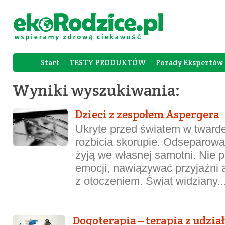
Start
TESTY PRODUKTÓW
Porady Ekspertów
Forum Rod
Wyniki wyszukiwania:
Dzieci z zespołem Aspergera
Ukryte przed światem w twardej
rozbicia skorupie. Odseparow
żyją we własnej samotni. Nie 
emocji, nawiązywać przyjaźni 
z otoczeniem. Świat widziany..
Dogoterapia – terapia z udzia