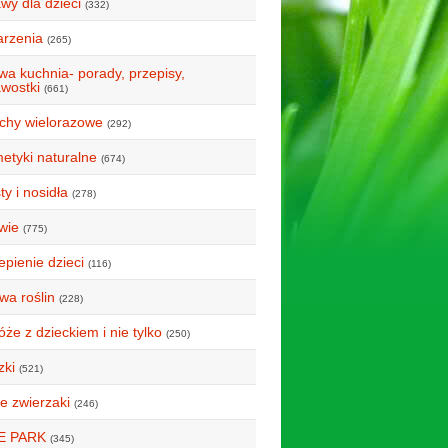
wy dla dzieci
(332)
rzenia
(265)
wa kuchnia- porady, przepisy,
awostki
(661)
uchy wielorazowe
(292)
etyki naturalne
(674)
y i nosidła
(278)
wie
(775)
epienie dzieci
(116)
wa roślin
(228)
że z dzieckiem i nie tylko
(250)
zki
(521)
e zwierzaki
(246)
E PARK
(345)