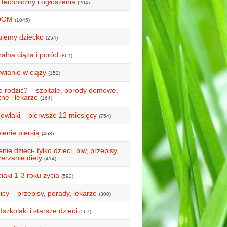
 techniczny i ogłoszenia
(204)
DOM
(1045)
ujemy dziecko
(254)
alna ciąża i poród
(861)
wianie w ciąży
(152)
e rodzić? – szpitale, porody domowe,
ne i lekarze
(164)
owlaki – pierwsze 12 miesięcy
(754)
ienie piersią
(463)
nie dzieci- tylko dzieci, blw, przepisy,
erzanie diety
(414)
iaki 1-3 roku życia
(592)
icy – przepisy, porady, lekarze
(300)
szkolaki i starsze dzieci
(567)