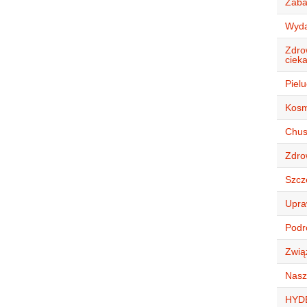
Zaba
Wyda
Zdro
ciek
Piel
Kosm
Chust
Zdro
Szcz
Upra
Podró
Zwią
Nasz
HYD