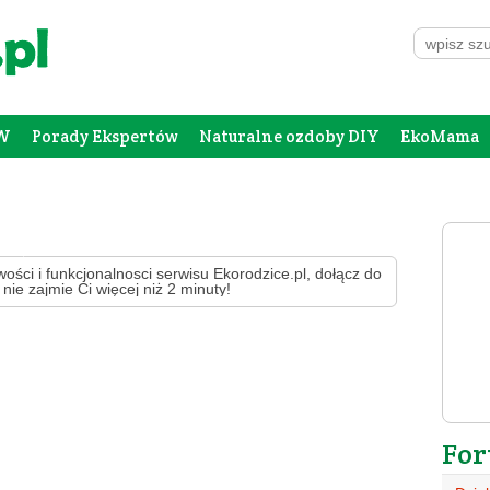
W
Porady Ekspertów
Naturalne ozdoby DIY
EkoMama
Forum Rodziców
Galeria
Szafing
wości i funkcjonalnosci serwisu Ekorodzice.pl, dołącz do
 nie zajmie Ci więcej niż 2 minuty!
For