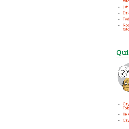
fot
już
Dzi
Tyd
Rod
fot
Qui
Czy
Tob
Ile
Czy