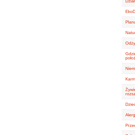
Dział
Eko
Plan
Natur
Odży
Gdzi
położ
Niem
Karm
Żywie
rozsz
Dziec
Alerg
Przed