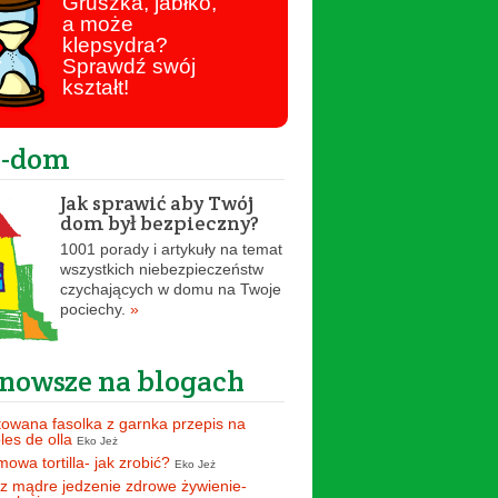
Gruszka, jabłko,
a może
klepsydra?
Sprawdź swój
kształt!
o-dom
Jak sprawić aby Twój
dom był bezpieczny?
1001 porady i artykuły na temat
wszystkich niebezpieczeństw
czychających w domu na Twoje
pociechy.
»
nowsze na blogach
owana fasolka z garnka przepis na
oles de olla
Eko Jeż
owa tortilla- jak zrobić?
Eko Jeż
z mądre jedzenie zdrowe żywienie-