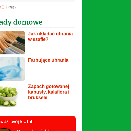
YCH
(789)
ady domowe
Jak układać ubrania
w szafie?
Farbujące ubrania
Zapach gotowanej
kapusty, kalafiora i
bruksele