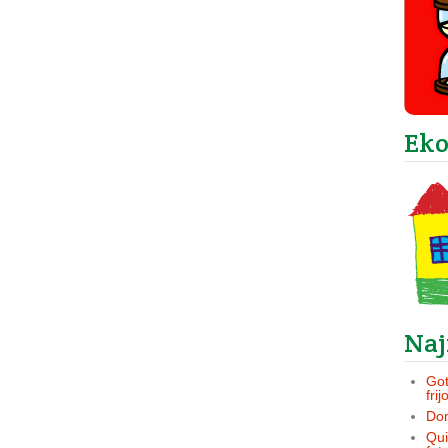
Ek
Naj
Got
frij
Dom
Qui