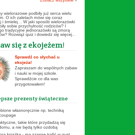
Zobacz wszystkie
»
hy wielorazowe podbiły już serca wielu
. O ich zaletach mówi się coraz
ej i śmielej… W jaki sposób wielorazówki
biły sobie przychylność rodziców? I
go tradycyjne jednorazówki są zmorą
ów? Rozwiąż quiz i dowiedz się więcej...
aw się z ekojeżem!
Sprawdź co słychać u
ekojeża!
Zapraszam do wspólnych zabaw
i nauki w mojej szkole.
Sprawdźcie co dla was
przygotowałem!
epsze prezenty świąteczne
obione własnoręcznie np. techniką
coupage
aktyczne, takie które przydadzą się
domu, a nie będą tylko ozdobą
bra książka - ma szanse trafić w gust