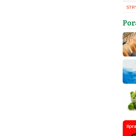
STR
Por