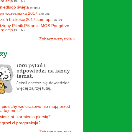
orelacja
Eko Jeż
 niedługo święta
enigma
eń wcześniaka 2017
Eko Jeż
zień bliskości 2017 sum up
Eko Jeż
zinny Piknik Piłkarski MOS Podgórze
orelacja
Eko Jeż
Zobacz wszystkie
»
zy
1001 pytań i
odpowiedzi na kazdy
temat.
Jeżeli chcesz się dowiedzieć
więcej zajrzyj tutaj.
 pieluchy wielorazowe nie mają przed
ą tajemnic?
 wiesz nt. karmienia piersią?
 grozi ci pregoreksja?