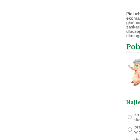
Pieluc
ekomam
głośni
zaskar
dlacze
ekolog
Pob
Najl
zr
de
pr
w 
do